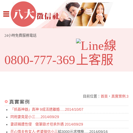
24小時免費服務電話
0800-777-369
目前位置：
首頁
‧
真實案例.3
「抓姦神器」真神 9成活逮離婚......2014/10/07
同袍妻竟是小三......2014/09/29
妻謊稱遭性侵 做筆錄才坦承外遇 2014/09/29
花心情夫有女人-
老婆徵信小三
給3000元求嘿咻......2014/09/16