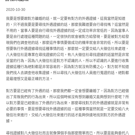
2020-10-30
我要是想要跟對方離婚的話，就一定要有對方的外遇證據，這我當然是知道
的，只不過我要是要尋找外遇證據的話，那麼我難道要自行尋找嗎？這當然是
不用的，當事人要是自行尋找外遇證據的話一定成功率非常低的，因為當事人
要是自行處理這種問題的話，一定很快的就會被對方給發現，要是被對方給發
現我們在調查他的話，那麼這件事情要做成功的機率就會非常的低。所以要是
想要執行外遇證據尋找這種事情的話，那麼就一定要交給八大徵信社來處理，
八大徵信社是專業在尋找證據的公司，有八大徵信社尋找證據的話當然是非常
妥當的行為，因為八大徵信社是對方不認識的人，所以不認識的人要進行收集
證據這種行為絕對都是非常容易的，因為對方就沒有防備之心，對方就不知道
我們找人去調查他收集證據，所以尋找八大徵信社人員進行蒐證的話，絕對都
是最理想又是最正確的方法。
對方要是已經有了外遇的話，那麼我們都一定會想要離婚了，因為對方已經做
出了背叛我們的行為出來，所以這個時候沒有想到離婚又能夠想到什麼呢？所
以對方要是已經做出了外遇的行為出來，那麼尋找對方的外遇證據就是非常有
必要的事情，要是想要尋找外遇證據的話，這種事情當然就是一定要交給八大
徵信社來進行，交給八大徵信社來進行的話才能夠快速地找到對方的外遇證
據。
尋找證據對八大徵信社而言就像彈個手指那麼簡單而已，所以要是能夠委托八