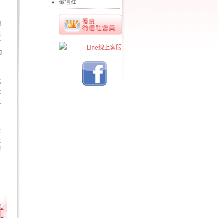
徵信社
她
負
有
的
能
覺
是
社
夫
要