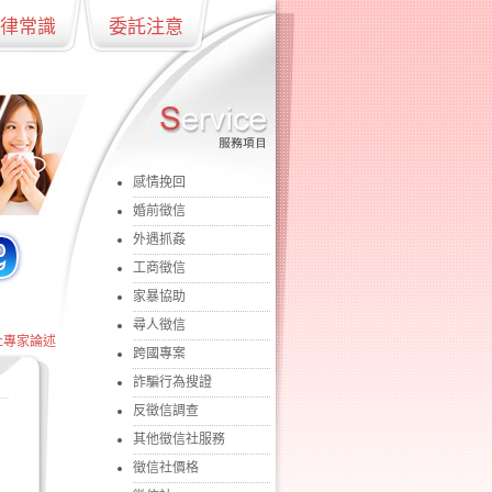
律常識
委託注意
感情挽回
婚前徵信
外遇抓姦
工商徵信
家暴協助
尋人徵信
社專家論述
跨國專案
詐騙行為搜證
反徵信調查
其他徵信社服務
徵信社價格