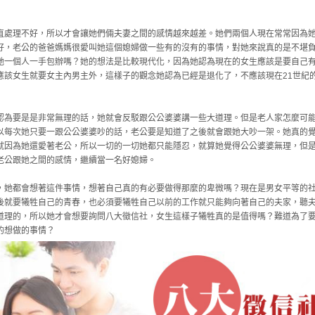
直處理不好，所以才會讓她們倆夫妻之間的感情越來越差。她們兩個人現在常常因為
好，老公的爸爸媽媽很愛叫她這個媳婦做一些有的沒有的事情，對她來說真的是不堪
她一個人一手包辦嗎？她的想法是比較現代化，因為她認為現在的女生應該是要自己
應該女生就要女主內男主外，這樣子的觀念她認為已經是退化了，不應該現在21世紀
認為要是是非常無理的話，她就會反駁跟公公婆婆講一些大道理。但是老人家怎麼可
以每次她只要一跟公公婆婆吵的話，老公要是知道了之後就會跟她大吵一架。她真的
就因為她還愛著老公，所以一切的一切她都只能隱忍，就算她覺得公公婆婆無理，但
老公跟她之間的感情，繼續當一名好媳婦。
，她都會想著這件事情，想著自己真的有必要做得那麼的卑微嗎？現在是男女平等的
後就要犧牲自己的青春，也必須要犧牲自己以前的工作就只能夠向著自己的夫家，聽
道理的，所以她才會想要詢問八大徵信社，女生這樣子犧牲真的是值得嗎？難道為了
的想做的事情？