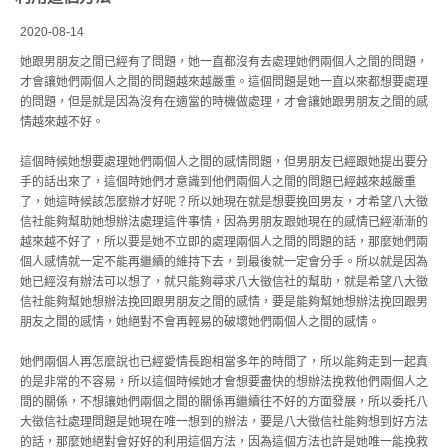
2020-08-14
她跟男朋友之間已經有了問題，她一直都沒有去處理她們兩個人之間的問題，
才會讓她們兩個人之間的問題越來越嚴重。這個問題是她一直以來都想要處理
的問題，但是就是因為沒有在適當的時機做處理，才會讓她跟男朋友之間的感
情越來越不好。
這個時候她想要處理她們兩個人之間的感情問題，但男朋友已經跟她提出要分
手的話出來了，這個時她們才意識到他們兩個人之間的問題已經越來越嚴重
了，她這時候該怎麼辦才好呢？所以她現在就是想要挽回男友，才希望八大徵
信社能夠幫助她想辦法處理這件事情，因為男朋友跟她現在的感情已經漸漸的
越來越不好了，所以要是她不立即的處理兩個人之間的問題的話，那麼她們兩
個人感情就一定不能再繼續的維持下去，到最後就一定會分手。所以就是因為
她已經沒有辦法可以想了，就只能夠尋求八大徵信社的幫助，就是希望八大徵
信社能夠幫她想辦法挽回跟男朋友之間的感情，要是能夠幫她想辦法挽回跟男
朋友之間的感情，她絕對不會再輕易的破壞她們兩個人之間的感情。
她們兩個人再怎麼說也已經愛情長跑相當多年的時間了，所以能夠走到一起真
的是非常的不容易，所以這個時候她才會想要盡快的想辦法挽救他們兩個人之
間的關係，不想讓她們兩個之間的關係再繼續往不好的方面發展，所以委托八
大徵信社處理問題是她現在唯一想到的辦法，要是八大徵信社能夠想到好方法
的話，那麼她絕對會好好的利用這個方法，因為這個方法也許是她唯一能挽救