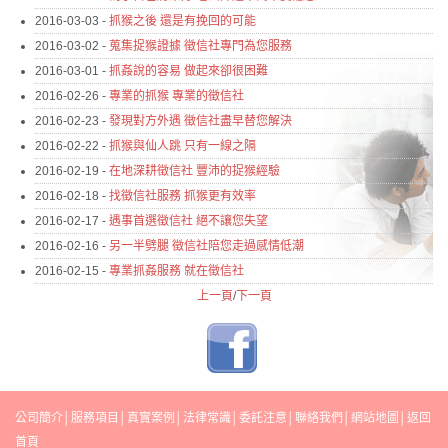
2016-03-03 -
抓猴之後 還是有挽回的可能
2016-03-02 -
蒐集捉猴證據 徵信社專門為您服務
2016-03-01 -
抓姦說的容易 做起來卻很困難
2016-02-26 -
專業的抓猴 專業的徵信社
2016-02-23 -
發現對方外遇 徵信社盡早替您解決
2016-02-22 -
抓猴與仙人跳 只有一線之隔
2016-02-19 -
在地深耕徵信社 豐沛的捉猴經驗
2016-02-18 -
找徵信社服務 抓猴更有效率
2016-02-17 -
遇事首選徵信社 絕不讓您失望
2016-02-16 -
另一半劈腿 徵信社陪您走過感情低潮
2016-02-15 -
專業抓姦服務 就在徵信社
上一頁
/
下一頁
公司簡介
│
服務項目
│
真實案例
│
法律常識
│
委託注意
│
聯絡我們
│
網站地圖
│
返回
首頁